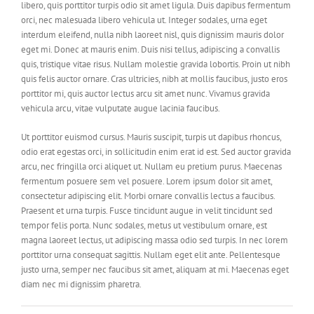
libero, quis porttitor turpis odio sit amet ligula. Duis dapibus fermentum
orci, nec malesuada libero vehicula ut. Integer sodales, urna eget
interdum eleifend, nulla nibh laoreet nisl, quis dignissim mauris dolor
eget mi. Donec at mauris enim. Duis nisi tellus, adipiscing a convallis
quis, tristique vitae risus. Nullam molestie gravida lobortis. Proin ut nibh
quis felis auctor ornare. Cras ultricies, nibh at mollis faucibus, justo eros
porttitor mi, quis auctor lectus arcu sit amet nunc. Vivamus gravida
vehicula arcu, vitae vulputate augue lacinia faucibus.
Ut porttitor euismod cursus. Mauris suscipit, turpis ut dapibus rhoncus,
odio erat egestas orci, in sollicitudin enim erat id est. Sed auctor gravida
arcu, nec fringilla orci aliquet ut. Nullam eu pretium purus. Maecenas
fermentum posuere sem vel posuere. Lorem ipsum dolor sit amet,
consectetur adipiscing elit. Morbi ornare convallis lectus a faucibus.
Praesent et urna turpis. Fusce tincidunt augue in velit tincidunt sed
tempor felis porta. Nunc sodales, metus ut vestibulum ornare, est
magna laoreet lectus, ut adipiscing massa odio sed turpis. In nec lorem
porttitor urna consequat sagittis. Nullam eget elit ante. Pellentesque
justo urna, semper nec faucibus sit amet, aliquam at mi. Maecenas eget
diam nec mi dignissim pharetra.