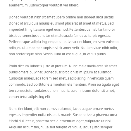
elementum ullamcorper volutpat vel libero.
Donec volutpat nibh sit amet libero ornare non laoreet arcu luctus.
Donec id arcu quis mauris euismod placerat sit amet ut metus. Sed
imperdiet fringilla sem eget euismod. Pellentesque habitant morbi
tristique senectus et netus et malesuada fames ac turpis egestas.
Pellentesque adipiscing, neque ut pulvinar tincidunt, est sem euismod
odio, eu ullamcorper turpis nisl sit amet velit. Nullam vitae nibh odio,
non scelerisque nibh. Vestibulum ut est augue, in varius purus.
Proin dictum lobortis justo at pretium. Nunc malesuada ante sit amet
purus ornare pulvinar. Donec suscipit dignissim ipsum at euismod.
Curabitur malesuada lorem sed metus adipiscing in vehicula quam
commodo. Sed porttitor elementum elementum. Proin eu ligula eget
leo consectetur sodales et non mauris. Lorem ipsum dolor sit amet,
consectetur adipiscing elit.
Nunc tincidunt, elit non cursus euismod, lacus augue ornare metus,
egestas imperdiet nulla nisl quis mauris. Suspendisse a pharetra urna.
Morbi dui lectus, pharetra nec elementum eget, vulputate ut nisi.
Aliquam accumsan, nulla sed feugiat vehicula, lacus justo semper