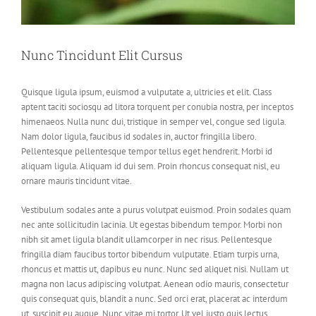
Nunc Tincidunt Elit Cursus
Quisque ligula ipsum, euismod a vulputate a, ultricies et elit. Class
aptent taciti sociosqu ad litora torquent per conubia nostra, per inceptos
himenaeos. Nulla nunc dui, tristique in semper vel, congue sed ligula.
Nam dolor ligula, faucibus id sodales in, auctor fringilla libero.
Pellentesque pellentesque tempor tellus eget hendrerit. Morbi id
aliquam ligula. Aliquam id dui sem. Proin rhoncus consequat nisl, eu
ornare mauris tincidunt vitae.
Vestibulum sodales ante a purus volutpat euismod. Proin sodales quam
nec ante sollicitudin lacinia. Ut egestas bibendum tempor. Morbi non
nibh sit amet ligula blandit ullamcorper in nec risus. Pellentesque
fringilla diam faucibus tortor bibendum vulputate. Etiam turpis urna,
rhoncus et mattis ut, dapibus eu nunc. Nunc sed aliquet nisi. Nullam ut
magna non lacus adipiscing volutpat. Aenean odio mauris, consectetur
quis consequat quis, blandit a nunc. Sed orci erat, placerat ac interdum
ut, suscipit eu augue. Nunc vitae mi tortor. Ut vel justo quis lectus