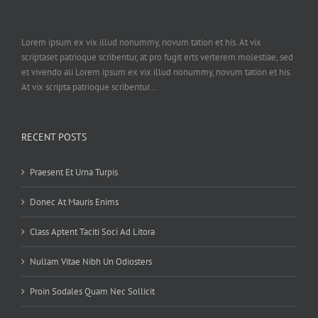
Lorem ipsum ex vix illud nonummy, novum tation et his. At vix
scriptaset patrioque scribentur, at pro fugit erts verterem molestiae, sed
et vivendo ali Lorem ipsum ex vix illud nonummy, novum tation et his.
At vix scripta patrioque scribentur...
RECENT POSTS
Praesent Et Urna Turpis
Donec At Mauris Enims
Class Aptent Taciti Soci Ad Litora
Nullam Vitae Nibh Un Odiosters
Proin Sodales Quam Nec Sollicit