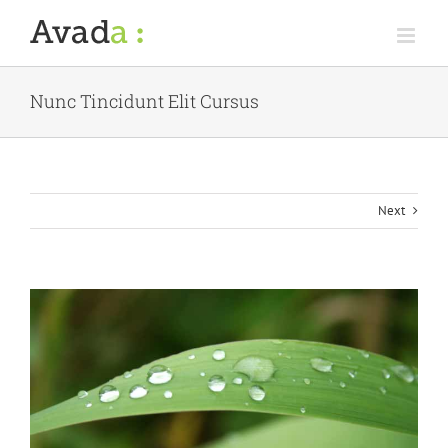
Skip
to
content
Nunc Tincidunt Elit Cursus
Next
View
Larger
Image