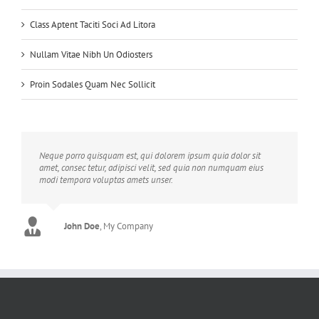
Class Aptent Taciti Soci Ad Litora
Nullam Vitae Nibh Un Odiosters
Proin Sodales Quam Nec Sollicit
Neque porro quisquam est, qui dolorem ipsum quia dolor sit
amet, consec tetur, adipisci velit, sed quia non numquam eius
modi tempora voluptas amets unser.
John Doe
Luke Beck
,
My Company
Theme Fusion